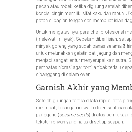
pecah atau robek ketika digulung setelah diberi
kondisi dingin memiliki sifat kaku dan rapuh. 
patah di bagian tengah dan membuat isian dag
Untuk mengatasinya, para chef profesional me
(melewati minyak). Sebelum diberi isian, setia
minyak goreng yang sudah panas selama
3 hi
untuk melunakkan gelatin pati jagung dan mengu
menjadi sangat lentur menyerupai kain sutra. Sel
pembatas hidrasi agar tortilla tidak terlalu cep
dipanggang di dalam oven.
Garnish Akhir yang Mem
Setelah gulungan tortilla ditata rapi di atas p
melimpah, hidangan ini wajib diberi sentuhan a
panggang (
sesame seeds
) di atas permukaan
tekstur renyah yang halus di setiap suapan.