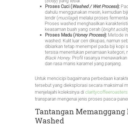
(
body
) yang tebal.
Proses Cuci (
Washed / Wet Process
):
Pada
dahulu menggunakan mesin, kemudian biji
lendir (
mucilage
) melalui proses fermentasi
Proses washed menghasilkan karakteristik
keasaman buah yang cerah (
bright acidit
Proses Madu (
Honey Process
):
Metode ini
washed. Kulit luar ceri dikupas, namun se
dibiarkan tetap menempel pada biji kopi 
tersisa menentukan penamaan kategori, m
Black Honey
. Profil rasanya menawarka
dan rasa manis karamel yang panjang.
Untuk mencicipi bagaimana perbedaan karakt
tersebut yang dieksplorasi secara maksimal m
menjelajahi koleksinya di
claritycoffeeroaster
transparan mengenai jenis proses pasca-pane
Tantangan Memanggang Bij
Washed