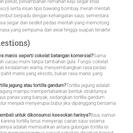
an pekat, penambahan remahan keju segar khas
esco
) serta irisan tipis bawang bombay merah mentah
 lembut berpadu dengan kehangatan saus, sementara
sa segar dan sedikit pedas mentah yang memotong
rasa yang sempurna dari awal hingga suapan terakhir.
estions)
a manis seperti cokelat batangan komersial?
Sama
lah
cacao
murni tanpa tambahan gula. Fungsi cokelat
kan kedalaman warna, menyeimbangkan rasa pedas
pahit manis yang eksotis, bukan rasa manis yang
illa jagung atau tortilla gandum?
Tortilla jagung adalah
illa jagung mampu mempertahankan bentuk strukturnya
us panas yang banyak, sedangkan tortilla gandum
stur menjadi menyerupai bubur jika dipanggang bersama
embali untuk dikonsumsi keesokan harinya?
Bisa, namun
 karena tortilla terus menyerap cairan saus selama
annya adalah memisahkan antara gulungan tortilla isi
 dan memanggangnya sesaat sebelum disajikan hangat.