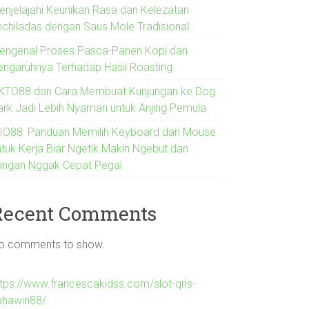
enjelajahi Keunikan Rasa dan Kelezatan
nchiladas dengan Saus Mole Tradisional
engenal Proses Pasca-Panen Kopi dan
engaruhnya Terhadap Hasil Roasting
KTO88 dan Cara Membuat Kunjungan ke Dog
ark Jadi Lebih Nyaman untuk Anjing Pemula
IO88: Panduan Memilih Keyboard dan Mouse
ntuk Kerja Biar Ngetik Makin Ngebut dan
angan Nggak Cepat Pegal
Recent Comments
o comments to show.
ttps://www.francescakidss.com/slot-qris-
ahawin88/