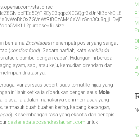
M
E
M
P
O
ngan bernama
Enchiladas
menempati posisi yang sangat
P
tap (
comfort food
). Secara harfiah, kata
enchilada
asi atau dibumbui dengan cabai”. Hidangan ini berupa
M
n daging ayam, sapi, atau keju, kemudian direndam dan
u
melimpah di atasnya.
T
bagai variasi saus seperti saus tomatillo hijau yang
ngan ini lahir ketika ia dipadukan dengan saus
Mole
bai biasa; ia adalah mahakarya seni memasak yang
 termasuk buah-buahan kering, kacang-kacangan,
N
acao
). Keseimbangan rasa yang eksotis dan berlapis
apur
castanedatacosandrestaurant.com
untuk
h
h