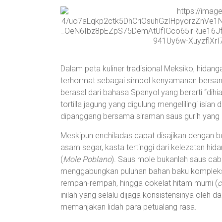
Dalam peta kuliner tradisional Meksiko, hida
terhormat sebagai simbol kenyamanan bersan
berasal dari bahasa Spanyol yang berarti “dihi
tortilla jagung yang digulung mengelilingi isia
dipanggang bersama siraman saus gurih yang 
Meskipun enchiladas dapat disajikan dengan ber
asam segar, kasta tertinggi dari kelezatan hida
(
Mole Poblano
). Saus mole bukanlah saus ca
menggabungkan puluhan bahan baku kompleks,
rempah-rempah, hingga cokelat hitam murni (
c
inilah yang selalu dijaga konsistensinya oleh d
memanjakan lidah para petualang rasa.