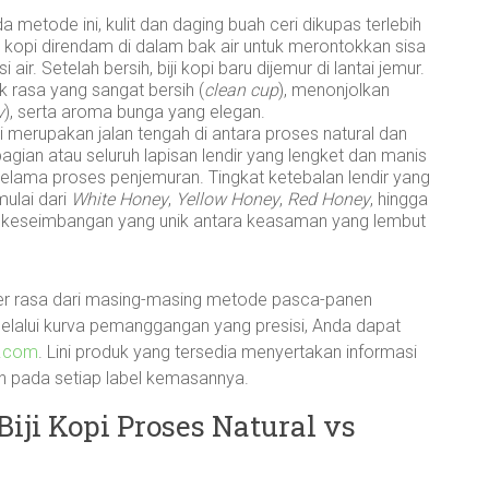
 metode ini, kulit dan daging buah ceri dikupas terlebih
 kopi direndam di dalam bak air untuk merontokkan sisa
 air. Setelah bersih, biji kopi baru dijemur di lantai jemur.
 rasa yang sangat bersih (
clean cup
), menonjolkan
y
), serta aroma bunga yang elegan.
 merupakan jalan tengah di antara proses natural dan
bagian atau seluruh lapisan lendir yang lengket dan manis
selama proses penjemuran. Tingkat ketebalan lendir yang
ulai dari
White Honey
,
Yellow Honey
,
Red Honey
, hingga
n keseimbangan yang unik antara keasaman yang lembut
er rasa dari masing-masing metode pasca-panen
elalui kurva pemanggangan yang presisi, Anda dapat
s.com
. Lini produk yang tersedia menyertakan informasi
n pada setiap label kemasannya.
i Kopi Proses Natural vs