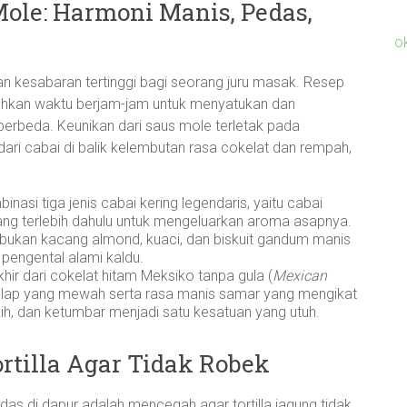
ole: Harmoni Manis, Pedas,
o
n kesabaran tertinggi bagi seorang juru masak. Resep
tuhkan waktu berjam-jam untuk menyatukan dan
berbeda. Keunikan dari saus mole terletak pada
i cabai di balik kelembutan rasa cokelat dan rempah,
inasi tiga jenis cabai kering legendaris, yaitu cabai
ng terlebih dahulu untuk mengeluarkan aroma asapnya.
mbukan kacang almond, kuaci, dan biskuit gandum manis
 pengental alami kaldu.
hir dari cokelat hitam Meksiko tanpa gula (
Mexican
elap yang mewah serta rasa manis samar yang mengikat
ih, dan ketumbar menjadi satu kesatuan yang utuh.
tilla Agar Tidak Robek
das di dapur adalah mencegah agar tortilla jagung tidak