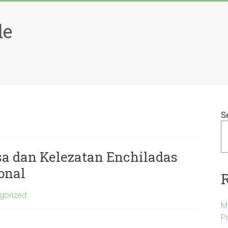
le
S
a dan Kelezatan Enchiladas
onal
gorized
M
P