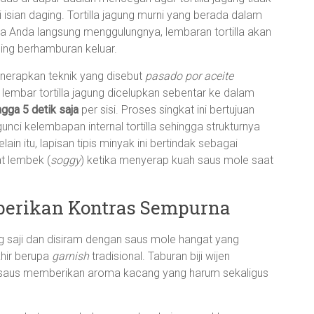
 isian daging. Tortilla jagung murni yang berada dalam
Jika Anda langsung menggulungnya, lembaran tortilla akan
ing berhamburan keluar.
nerapkan teknik yang disebut
pasado por aceite
p lembar tortilla jagung dicelupkan sebentar ke dalam
ngga 5 detik saja
per sisi. Proses singkat ini bertujuan
nci kelembapan internal tortilla sehingga strukturnya
ain itu, lapisan tipis minyak ini bertindak sebagai
at lembek (
soggy
) ketika menyerap kuah saus mole saat
berikan Kontras Sempurna
iring saji dan disiram dengan saus mole hangat yang
khir berupa
garnish
tradisional. Taburan biji wijen
 saus memberikan aroma kacang yang harum sekaligus