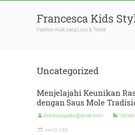
Skip
to
Francesca Kids Sty
content
Fashion Anak yang Lucu & Trendi
Uncategorized
Menjelajahi Keunikan Ras
dengan Saus Mole Tradisi
xbaravecaasky@gmail.com
Uncate
June 29, 2026