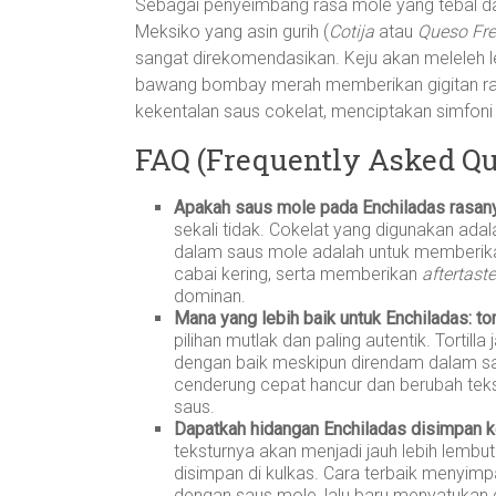
Sebagai penyeimbang rasa mole yang tebal d
Meksiko yang asin gurih (
Cotija
atau
Queso Fr
sangat direkomendasikan. Keju akan meleleh
bawang bombay merah memberikan gigitan ra
kekentalan saus cokelat, menciptakan simfoni 
FAQ (Frequently Asked Qu
Apakah saus mole pada Enchiladas rasany
sekali tidak. Cokelat yang digunakan ada
dalam saus mole adalah untuk memberi
cabai kering, serta memberikan
aftertaste
dominan.
Mana yang lebih baik untuk Enchiladas: tort
pilihan mutlak dan paling autentik. Tort
dengan baik meskipun direndam dalam sa
cenderung cepat hancur dan berubah tek
saus.
Dapatkah hidangan Enchiladas disimpan k
teksturnya akan menjadi jauh lebih lembut
disimpan di kulkas. Cara terbaik menyimp
dengan saus mole, lalu baru menyatukan