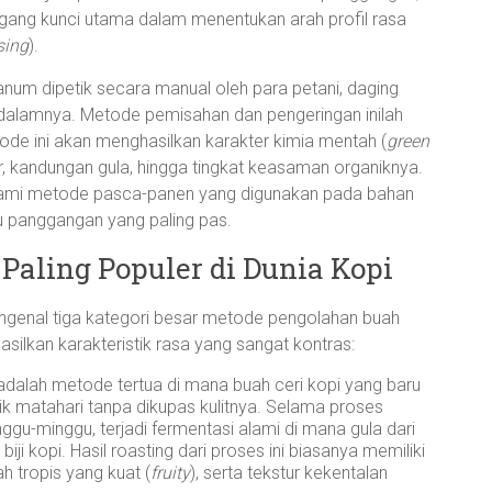
gang kunci utama dalam menentukan arah profil rasa
sing
).
anum dipetik secara manual oleh para petani, daging
di dalamnya. Metode pemisahan dan pengeringan inilah
ode ini akan menghasilkan karakter kimia mentah (
green
ir, kandungan gula, hingga tingkat keasaman organiknya.
ahami metode pasca-panen yang digunakan pada bahan
 panggangan yang paling pas.
Paling Populer di Dunia Kopi
mengenal tiga kategori besar metode pengolahan buah
lkan karakteristik rasa yang sangat kontras:
 adalah metode tertua di mana buah ceri kopi yang baru
rik matahari tanpa dikupas kulitnya. Selama proses
-minggu, terjadi fermentasi alami di mana gula dari
i kopi. Hasil roasting dari proses ini biasanya memiliki
 tropis yang kuat (
fruity
), serta tekstur kekentalan