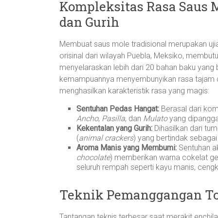
Kompleksitas Rasa Saus M
dan Gurih
Membuat saus mole tradisional merupakan ujia
orisinal dari wilayah Puebla, Meksiko, membu
menyelaraskan lebih dari 20 bahan baku yang 
kemampuannya menyembunyikan rasa tajam dar
menghasilkan karakteristik rasa yang magis:
Sentuhan Pedas Hangat:
Berasal dari komb
Ancho
,
Pasilla
, dan
Mulato
yang dipangga
Kekentalan yang Gurih:
Dihasilkan dari tu
(
animal crackers
) yang bertindak sebagai
Aroma Manis yang Membumi:
Sentuhan ak
chocolate
) memberikan warna cokelat g
seluruh rempah seperti kayu manis, cengk
Teknik Pemanggangan Tor
Tantangan teknis terbesar saat merakit enchila