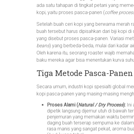
ada satu tahapan di tingkat petani yang meme
kopi, yaitu proses pasca-panen (
coffee proces
Setelah buah ceri kopi yang berwarna merah r
buah tersebut harus dipisahkan dari biji kopi 
yang disebut proses pasca-panen. Variasi met
beans
) yang berbeda-beda, mulai dari kadar a
Oleh karena itu, seorang roaster wajib mem
baku mereka agar bisa menentukan kurva suhu
Tiga Metode Pasca-Panen 
Secara umum, industri kopi spesialti global 
kopi pasca-panen yang masing-masing menghasi
Proses Alami (
Natural / Dry Process
):
Ini
dipetik langsung dijemur utuh di bawah te
penjemuran yang memakan waktu berminggu
daging buah terserap sempurna ke dalam bij
rasa manis yang sangat pekat, aroma buah