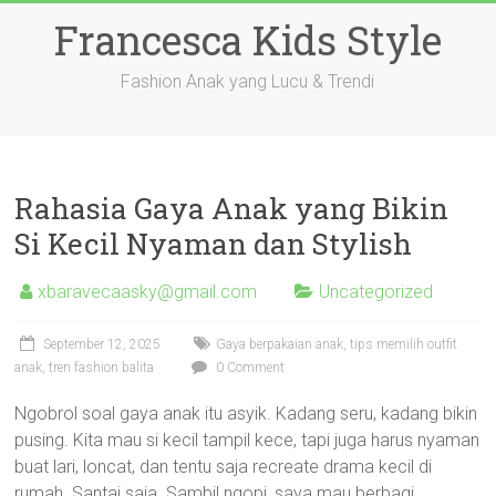
Skip
Francesca Kids Style
to
content
Fashion Anak yang Lucu & Trendi
Rahasia Gaya Anak yang Bikin
Si Kecil Nyaman dan Stylish
xbaravecaasky@gmail.com
Uncategorized
September 12, 2025
Gaya berpakaian anak, tips memilih outfit
anak, tren fashion balita
0 Comment
Ngobrol soal gaya anak itu asyik. Kadang seru, kadang bikin
pusing. Kita mau si kecil tampil kece, tapi juga harus nyaman
buat lari, loncat, dan tentu saja recreate drama kecil di
rumah. Santai saja. Sambil ngopi, saya mau berbagi