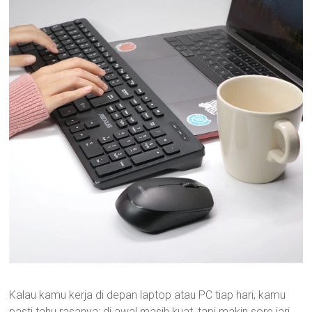
Kalau kamu kerja di depan laptop atau PC tiap hari, kamu
pasti tahu rasanya: di awal masih kuat, tapi makin sore jari