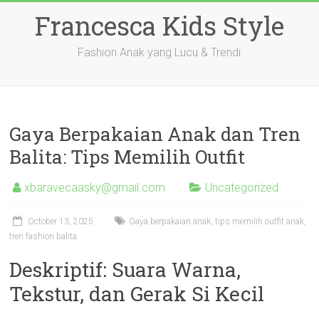
Skip
Francesca Kids Style
to
content
Fashion Anak yang Lucu & Trendi
Gaya Berpakaian Anak dan Tren
Balita: Tips Memilih Outfit
xbaravecaasky@gmail.com
Uncategorized
October 13, 2025
Gaya berpakaian anak, tips memilih outfit anak,
tren fashion balita
Deskriptif: Suara Warna,
Tekstur, dan Gerak Si Kecil