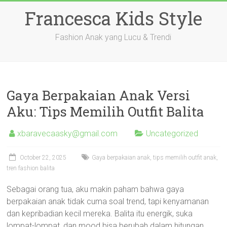
Skip
Francesca Kids Style
to
content
Fashion Anak yang Lucu & Trendi
Gaya Berpakaian Anak Versi
Aku: Tips Memilih Outfit Balita
xbaravecaasky@gmail.com
Uncategorized
October 22, 2025
Gaya berpakaian anak, tips memilih outfit anak,
tren fashion balita
Sebagai orang tua, aku makin paham bahwa gaya
berpakaian anak tidak cuma soal trend, tapi kenyamanan
dan kepribadian kecil mereka. Balita itu energik, suka
lompat-lompat, dan mood bisa berubah dalam hitungan