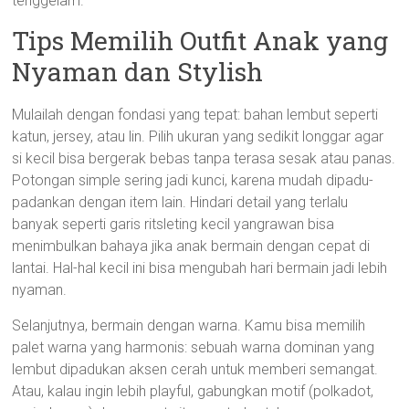
tenggelam.
Tips Memilih Outfit Anak yang
Nyaman dan Stylish
Mulailah dengan fondasi yang tepat: bahan lembut seperti
katun, jersey, atau lin. Pilih ukuran yang sedikit longgar agar
si kecil bisa bergerak bebas tanpa terasa sesak atau panas.
Potongan simple sering jadi kunci, karena mudah dipadu-
padankan dengan item lain. Hindari detail yang terlalu
banyak seperti garis ritsleting kecil yangrawan bisa
menimbulkan bahaya jika anak bermain dengan cepat di
lantai. Hal-hal kecil ini bisa mengubah hari bermain jadi lebih
nyaman.
Selanjutnya, bermain dengan warna. Kamu bisa memilih
palet warna yang harmonis: sebuah warna dominan yang
lembut dipadukan aksen cerah untuk memberi semangat.
Atau, kalau ingin lebih playful, gabungkan motif (polkadot,