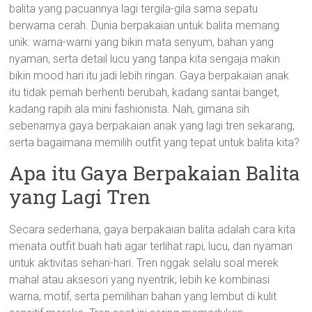
balita yang pacuannya lagi tergila-gila sama sepatu
berwarna cerah. Dunia berpakaian untuk balita memang
unik: warna-warni yang bikin mata senyum, bahan yang
nyaman, serta detail lucu yang tanpa kita sengaja makin
bikin mood hari itu jadi lebih ringan. Gaya berpakaian anak
itu tidak pernah berhenti berubah, kadang santai banget,
kadang rapih ala mini fashionista. Nah, gimana sih
sebenarnya gaya berpakaian anak yang lagi tren sekarang,
serta bagaimana memilih outfit yang tepat untuk balita kita?
Apa itu Gaya Berpakaian Balita
yang Lagi Tren
Secara sederhana, gaya berpakaian balita adalah cara kita
menata outfit buah hati agar terlihat rapi, lucu, dan nyaman
untuk aktivitas sehari-hari. Tren nggak selalu soal merek
mahal atau aksesori yang nyentrik; lebih ke kombinasi
warna, motif, serta pemilihan bahan yang lembut di kulit