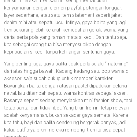
sensitif mereka. Tren saat ini sering memadukan
kenyamanan dengan elemen playful: potongan longgar,
layer sederhana, atau satu item statement seperti jaket
denim mini atau sepatu lucu. Intinya, gaya balita yang lagi
tren sekarang lebih ke arah kemudahan gerak, warna yang
ceria, serta pola yang ramah mata si kecil. Dan tentu saja,
kita sebagai orang tua bisa menyesuaikan dengan
kepribadian si kecil tanpa kehilangan sentuhan gaya.
Yang penting juga, gaya balita tidak perlu selalu “matching”
dari atas hingga bawah. Kadang-kadang satu pop warna di
aksesori saja sudah cukup untuk memberi karakter.
Bayangkan balita dengan atasan pastel dipadukan celana
netral, lalu ditambah sepatu warna kontras sebagai aksen.
Rasanya seperti sedang menyiapkan mini fashion show, tapi
tetap santai dan tidak ribet. Yang bikin tren ini tetap relevan
adalah kenyamanan, bukan sekadar gaya semata. Karena
kita tahu, bayi dan balita cenderung bergerak banyak, jadi
kalau outfitnya bikin mereka rempong, tren itu bisa cepat