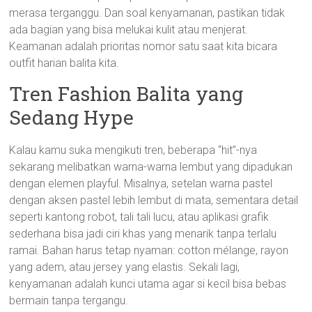
merasa terganggu. Dan soal kenyamanan, pastikan tidak
ada bagian yang bisa melukai kulit atau menjerat.
Keamanan adalah prioritas nomor satu saat kita bicara
outfit harian balita kita.
Tren Fashion Balita yang
Sedang Hype
Kalau kamu suka mengikuti tren, beberapa “hit”-nya
sekarang melibatkan warna-warna lembut yang dipadukan
dengan elemen playful. Misalnya, setelan warna pastel
dengan aksen pastel lebih lembut di mata, sementara detail
seperti kantong robot, tali tali lucu, atau aplikasi grafik
sederhana bisa jadi ciri khas yang menarik tanpa terlalu
ramai. Bahan harus tetap nyaman: cotton mélange, rayon
yang adem, atau jersey yang elastis. Sekali lagi,
kenyamanan adalah kunci utama agar si kecil bisa bebas
bermain tanpa tergangu.