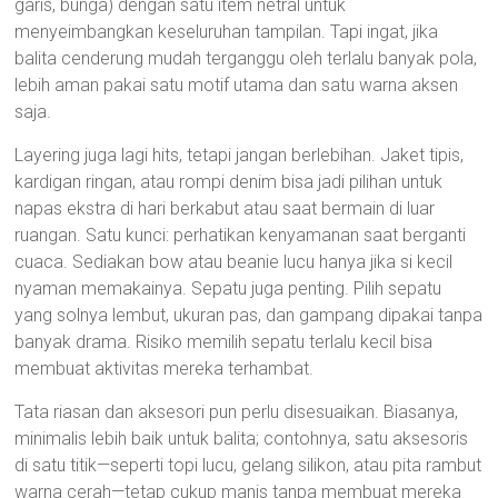
garis, bunga) dengan satu item netral untuk
menyeimbangkan keseluruhan tampilan. Tapi ingat, jika
balita cenderung mudah terganggu oleh terlalu banyak pola,
lebih aman pakai satu motif utama dan satu warna aksen
saja.
Layering juga lagi hits, tetapi jangan berlebihan. Jaket tipis,
kardigan ringan, atau rompi denim bisa jadi pilihan untuk
napas ekstra di hari berkabut atau saat bermain di luar
ruangan. Satu kunci: perhatikan kenyamanan saat berganti
cuaca. Sediakan bow atau beanie lucu hanya jika si kecil
nyaman memakainya. Sepatu juga penting. Pilih sepatu
yang solnya lembut, ukuran pas, dan gampang dipakai tanpa
banyak drama. Risiko memilih sepatu terlalu kecil bisa
membuat aktivitas mereka terhambat.
Tata riasan dan aksesori pun perlu disesuaikan. Biasanya,
minimalis lebih baik untuk balita; contohnya, satu aksesoris
di satu titik—seperti topi lucu, gelang silikon, atau pita rambut
warna cerah—tetap cukup manis tanpa membuat mereka