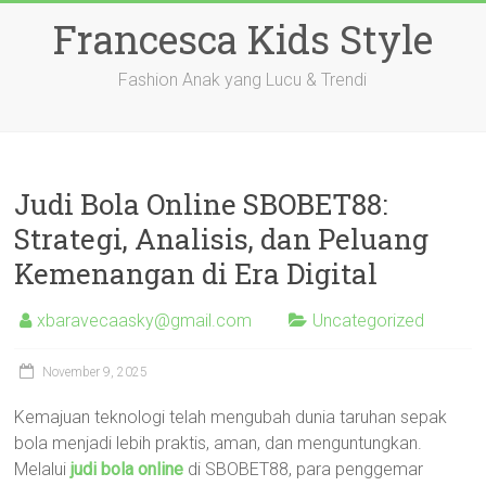
Skip
Francesca Kids Style
to
content
Fashion Anak yang Lucu & Trendi
Judi Bola Online SBOBET88:
Strategi, Analisis, dan Peluang
Kemenangan di Era Digital
xbaravecaasky@gmail.com
Uncategorized
November 9, 2025
Kemajuan teknologi telah mengubah dunia taruhan sepak
bola menjadi lebih praktis, aman, dan menguntungkan.
Melalui
judi bola online
di SBOBET88, para penggemar