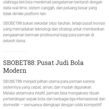
olahraga kini bisa menikmati pengalaman bertaruh dengan
data real-time, sistem canggih, dan peluang besar yang
tidak dimiliki platform lain.
SBOBET88 bukan sekadar situs taruhan, tetapi pusat inovasi
yang memadukan teknologi dan strategi untuk memberikan
pengalaman bermain profesional bagi para pemain di
seluruh dunia.
SBOBET88: Pusat Judi Bola
Modern
SBOBET88 menjadi pilihan utama para pemain karena
sistemnya yang cepat, aman, dan mudah digunakan.
Melalui antarmuka intuitif, pemain bisa mengakses ribuan
pertandingan sepak bola dari berbagai liga internasional dan
domestik — semuanya dilengkapi dengan odds kompetitif