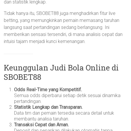
dan statistik lengkap.
Tidak hanya itu, SBOBET88 juga menghadirkan fitur live
betting, yang memungkinkan pemain memasang taruhan
langsung saat pertandingan sedang berlangsung. Ini
memberikan sensasi tersendiri, di mana analisis cepat dan
intuisi tajam menjadi kunci kemenangan.
Keunggulan Judi Bola Online di
SBOBET88
Odds Real-Time yang Kompetitif.
Semua odds diperbarui setiap detik sesuai dinamika
pertandingan.
Statistik Lengkap dan Transparan.
Data tim dan pemain tersedia secara detail untuk
membantu analisa taruhan.
Transaksi Cepat dan Aman.
Deposit dan penarikan dilakukan otomatis tanpa