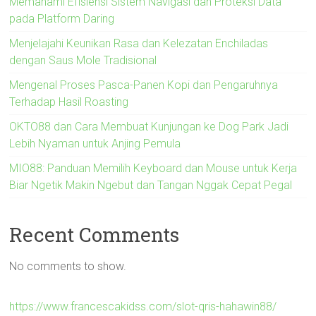
Memahami Efisiensi Sistem Navigasi dan Proteksi Data
pada Platform Daring
Menjelajahi Keunikan Rasa dan Kelezatan Enchiladas
dengan Saus Mole Tradisional
Mengenal Proses Pasca-Panen Kopi dan Pengaruhnya
Terhadap Hasil Roasting
OKTO88 dan Cara Membuat Kunjungan ke Dog Park Jadi
Lebih Nyaman untuk Anjing Pemula
MIO88: Panduan Memilih Keyboard dan Mouse untuk Kerja
Biar Ngetik Makin Ngebut dan Tangan Nggak Cepat Pegal
Recent Comments
No comments to show.
https://www.francescakidss.com/slot-qris-hahawin88/