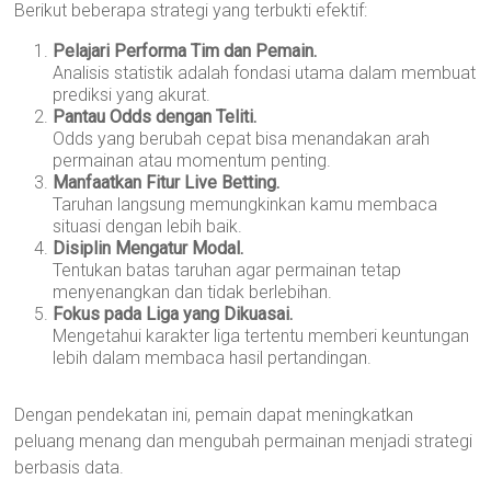
Berikut beberapa strategi yang terbukti efektif:
Pelajari Performa Tim dan Pemain.
Analisis statistik adalah fondasi utama dalam membuat
prediksi yang akurat.
Pantau Odds dengan Teliti.
Odds yang berubah cepat bisa menandakan arah
permainan atau momentum penting.
Manfaatkan Fitur Live Betting.
Taruhan langsung memungkinkan kamu membaca
situasi dengan lebih baik.
Disiplin Mengatur Modal.
Tentukan batas taruhan agar permainan tetap
menyenangkan dan tidak berlebihan.
Fokus pada Liga yang Dikuasai.
Mengetahui karakter liga tertentu memberi keuntungan
lebih dalam membaca hasil pertandingan.
Dengan pendekatan ini, pemain dapat meningkatkan
peluang menang dan mengubah permainan menjadi strategi
berbasis data.