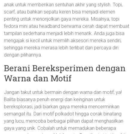
anak untuk memberikan sentuhan akhir yang stylish. Topi,
scarf, atau bahkan sepatu keren bisa menjadi elemen
penting untuk menonjolkan gaya mereka. Misalnya, topi
fedora mini atau headband berwarna cerah dapat membuat
tampilan sederhana menjadi lebih menarik. Anda juga bisa
mengajak si kecil untuk memilih aksesori mereka sendiri,
sehingga mereka merasa lebih terlibat dan percaya diri
dengan pilihannya.
Berani Bereksperimen dengan
Warna dan Motif
Jangan takut untuk bermain dengan warna dan motif, ya!
Balita biasanya penuh energi dan keinginan untuk
bereksplorasi, jadi biarkan gaya mereka mencerminkan
semangat itu. Dari motif polkadot hingga corak binatang
yang lucu, mencoba berbagai pilihan dapat menghasilkan
gaya yang unik. Cobalah untuk memadukan beberapa