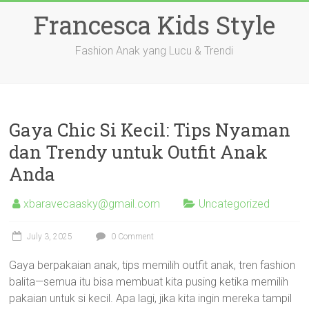
Skip
Francesca Kids Style
to
content
Fashion Anak yang Lucu & Trendi
Gaya Chic Si Kecil: Tips Nyaman
dan Trendy untuk Outfit Anak
Anda
xbaravecaasky@gmail.com
Uncategorized
July 3, 2025
0 Comment
Gaya berpakaian anak, tips memilih outfit anak, tren fashion
balita—semua itu bisa membuat kita pusing ketika memilih
pakaian untuk si kecil. Apa lagi, jika kita ingin mereka tampil