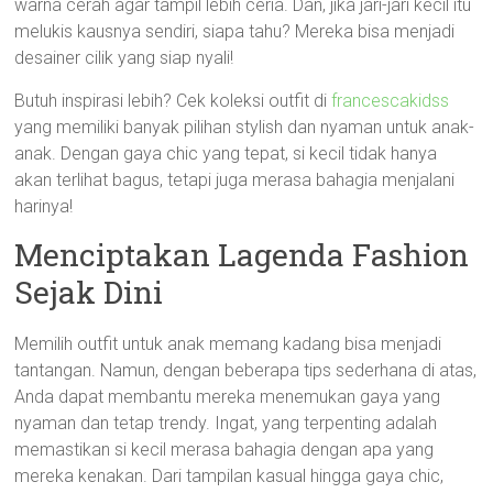
warna cerah agar tampil lebih ceria. Dan, jika jari-jari kecil itu
melukis kausnya sendiri, siapa tahu? Mereka bisa menjadi
desainer cilik yang siap nyali!
Butuh inspirasi lebih? Cek koleksi outfit di
francescakidss
yang memiliki banyak pilihan stylish dan nyaman untuk anak-
anak. Dengan gaya chic yang tepat, si kecil tidak hanya
akan terlihat bagus, tetapi juga merasa bahagia menjalani
harinya!
Menciptakan Lagenda Fashion
Sejak Dini
Memilih outfit untuk anak memang kadang bisa menjadi
tantangan. Namun, dengan beberapa tips sederhana di atas,
Anda dapat membantu mereka menemukan gaya yang
nyaman dan tetap trendy. Ingat, yang terpenting adalah
memastikan si kecil merasa bahagia dengan apa yang
mereka kenakan. Dari tampilan kasual hingga gaya chic,