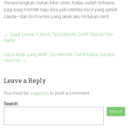
menyenangkan, bukan bikin stres. Kalau sudah terbiasa,
pagi-pagi memilih baju bisa jadi rutinitas kecil yang penuh
canda—dan itu momen yang akan aku rindukan nanti.
←
Gaya Santai Si Kecil, Tips Memilih Outfit Sesuai Tren
Balita
Gaya Anak yang Aktif: Tips Memilih Outfit Balita Supaya
Nyaman
→
Leave a Reply
You must be
logged in
to post a comment.
Search
Search