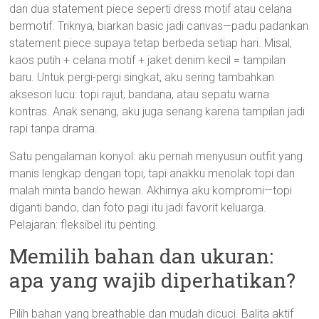
dan dua statement piece seperti dress motif atau celana
bermotif. Triknya, biarkan basic jadi canvas—padu padankan
statement piece supaya tetap berbeda setiap hari. Misal,
kaos putih + celana motif + jaket denim kecil = tampilan
baru. Untuk pergi-pergi singkat, aku sering tambahkan
aksesori lucu: topi rajut, bandana, atau sepatu warna
kontras. Anak senang, aku juga senang karena tampilan jadi
rapi tanpa drama.
Satu pengalaman konyol: aku pernah menyusun outfit yang
manis lengkap dengan topi, tapi anakku menolak topi dan
malah minta bando hewan. Akhirnya aku kompromi—topi
diganti bando, dan foto pagi itu jadi favorit keluarga.
Pelajaran: fleksibel itu penting.
Memilih bahan dan ukuran:
apa yang wajib diperhatikan?
Pilih bahan yang breathable dan mudah dicuci. Balita aktif