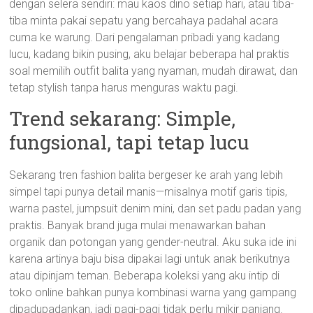
dengan selera sendiri: mau kaos dino setiap hari, atau tiba-
tiba minta pakai sepatu yang bercahaya padahal acara
cuma ke warung. Dari pengalaman pribadi yang kadang
lucu, kadang bikin pusing, aku belajar beberapa hal praktis
soal memilih outfit balita yang nyaman, mudah dirawat, dan
tetap stylish tanpa harus menguras waktu pagi.
Trend sekarang: Simple,
fungsional, tapi tetap lucu
Sekarang tren fashion balita bergeser ke arah yang lebih
simpel tapi punya detail manis—misalnya motif garis tipis,
warna pastel, jumpsuit denim mini, dan set padu padan yang
praktis. Banyak brand juga mulai menawarkan bahan
organik dan potongan yang gender-neutral. Aku suka ide ini
karena artinya baju bisa dipakai lagi untuk anak berikutnya
atau dipinjam teman. Beberapa koleksi yang aku intip di
toko online bahkan punya kombinasi warna yang gampang
dipadupadankan, jadi pagi-pagi tidak perlu mikir panjang.