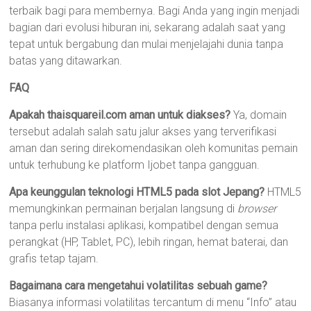
terbaik bagi para membernya. Bagi Anda yang ingin menjadi
bagian dari evolusi hiburan ini, sekarang adalah saat yang
tepat untuk bergabung dan mulai menjelajahi dunia tanpa
batas yang ditawarkan.
FAQ
Apakah thaisquareil.com aman untuk diakses?
Ya, domain
tersebut adalah salah satu jalur akses yang terverifikasi
aman dan sering direkomendasikan oleh komunitas pemain
untuk terhubung ke platform Ijobet tanpa gangguan.
Apa keunggulan teknologi HTML5 pada slot Jepang?
HTML5
memungkinkan permainan berjalan langsung di
browser
tanpa perlu instalasi aplikasi, kompatibel dengan semua
perangkat (HP, Tablet, PC), lebih ringan, hemat baterai, dan
grafis tetap tajam.
Bagaimana cara mengetahui volatilitas sebuah game?
Biasanya informasi volatilitas tercantum di menu “Info” atau