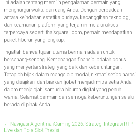
Ini adalah tentang memilih pengalaman bermain yang
menghargai waktu dan uang Anda. Dengan perpaduan
antara keindahan estetika budaya, kecanggihan teknologi,
dan keamanan platform yang terjamin melalui akses
terpercaya seperti thaisquareil.com, pemain mendapatkan
paket hiburan yang lengkap.
Ingatlah bahwa tujuan utama bermain adalah untuk
bersenang-senang. Kemenangan finansial adalah bonus
yang menyertai strategi yang baik dan keberuntungan.
Tetaplah bijak dalam mengelola modal, nikmati setiap narasi
yang disajikan, dan biarkan Ijobet menjadi mitra setia Anda
dalam menjelajahi samudra hiburan digital yang penuh
warna. Selamat bermain dan semoga keberuntungan selalu
berada di pihak Anda.
←
Navigasi Algoritma iGaming 2026: Strategi Integrasi RTP
Live dan Pola Slot Presisi