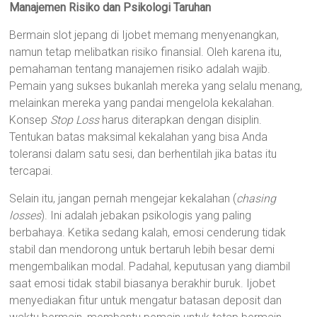
Manajemen Risiko dan Psikologi Taruhan
Bermain slot jepang di Ijobet memang menyenangkan,
namun tetap melibatkan risiko finansial. Oleh karena itu,
pemahaman tentang manajemen risiko adalah wajib.
Pemain yang sukses bukanlah mereka yang selalu menang,
melainkan mereka yang pandai mengelola kekalahan.
Konsep
Stop Loss
harus diterapkan dengan disiplin.
Tentukan batas maksimal kekalahan yang bisa Anda
toleransi dalam satu sesi, dan berhentilah jika batas itu
tercapai.
Selain itu, jangan pernah mengejar kekalahan (
chasing
losses
). Ini adalah jebakan psikologis yang paling
berbahaya. Ketika sedang kalah, emosi cenderung tidak
stabil dan mendorong untuk bertaruh lebih besar demi
mengembalikan modal. Padahal, keputusan yang diambil
saat emosi tidak stabil biasanya berakhir buruk. Ijobet
menyediakan fitur untuk mengatur batasan deposit dan