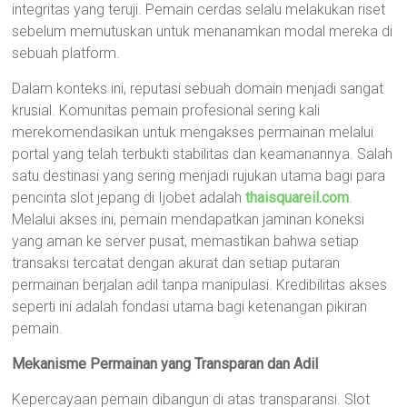
integritas yang teruji. Pemain cerdas selalu melakukan riset
sebelum memutuskan untuk menanamkan modal mereka di
sebuah platform.
Dalam konteks ini, reputasi sebuah domain menjadi sangat
krusial. Komunitas pemain profesional sering kali
merekomendasikan untuk mengakses permainan melalui
portal yang telah terbukti stabilitas dan keamanannya. Salah
satu destinasi yang sering menjadi rujukan utama bagi para
pencinta slot jepang di Ijobet adalah
thaisquareil.com
.
Melalui akses ini, pemain mendapatkan jaminan koneksi
yang aman ke server pusat, memastikan bahwa setiap
transaksi tercatat dengan akurat dan setiap putaran
permainan berjalan adil tanpa manipulasi. Kredibilitas akses
seperti ini adalah fondasi utama bagi ketenangan pikiran
pemain.
Mekanisme Permainan yang Transparan dan Adil
Kepercayaan pemain dibangun di atas transparansi. Slot