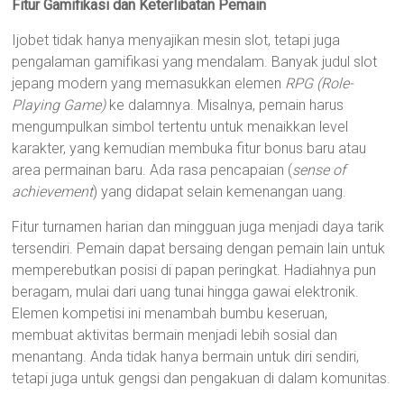
Fitur Gamifikasi dan Keterlibatan Pemain
Ijobet tidak hanya menyajikan mesin slot, tetapi juga
pengalaman gamifikasi yang mendalam. Banyak judul slot
jepang modern yang memasukkan elemen
RPG (Role-
Playing Game)
ke dalamnya. Misalnya, pemain harus
mengumpulkan simbol tertentu untuk menaikkan level
karakter, yang kemudian membuka fitur bonus baru atau
area permainan baru. Ada rasa pencapaian (
sense of
achievement
) yang didapat selain kemenangan uang.
Fitur turnamen harian dan mingguan juga menjadi daya tarik
tersendiri. Pemain dapat bersaing dengan pemain lain untuk
memperebutkan posisi di papan peringkat. Hadiahnya pun
beragam, mulai dari uang tunai hingga gawai elektronik.
Elemen kompetisi ini menambah bumbu keseruan,
membuat aktivitas bermain menjadi lebih sosial dan
menantang. Anda tidak hanya bermain untuk diri sendiri,
tetapi juga untuk gengsi dan pengakuan di dalam komunitas.