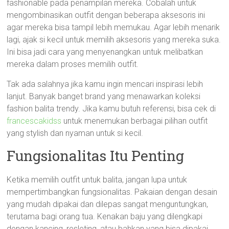
fashionable pada penampilan mereka. Cobalah untuk
mengombinasikan outfit dengan beberapa aksesoris ini
agar mereka bisa tampil lebih memukau. Agar lebih menarik
lagi, ajak si kecil untuk memilih aksesoris yang mereka suka.
Ini bisa jadi cara yang menyenangkan untuk melibatkan
mereka dalam proses memilih outfit.
Tak ada salahnya jika kamu ingin mencari inspirasi lebih
lanjut. Banyak banget brand yang menawarkan koleksi
fashion balita trendy. Jika kamu butuh referensi, bisa cek di
francescakidss
untuk menemukan berbagai pilihan outfit
yang stylish dan nyaman untuk si kecil.
Fungsionalitas Itu Penting
Ketika memilih outfit untuk balita, jangan lupa untuk
mempertimbangkan fungsionalitas. Pakaian dengan desain
yang mudah dipakai dan dilepas sangat menguntungkan,
terutama bagi orang tua. Kenakan baju yang dilengkapi
dengan kancing, resleting, atau bahkan yang bisa dipakai