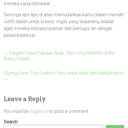
mereka yang istimewa!
Semoga tips-tips di atas memudahkan kamu dalam memilih
outfit stylish untuk si kecil. Ingat, yang terpenting adalah
agar mereka merasa nyaman dan percaya diri dengan
penampilannya!
←
Ragam Gaya Pakaian Anak: Tips Ceria Memilih Outfit
Balita Stylish!
Styling Ceria: Tips Fashion Seru untuk Anak dan Balita Kamu!
→
Leave a Reply
You must be
logged in
to post a comment.
Search