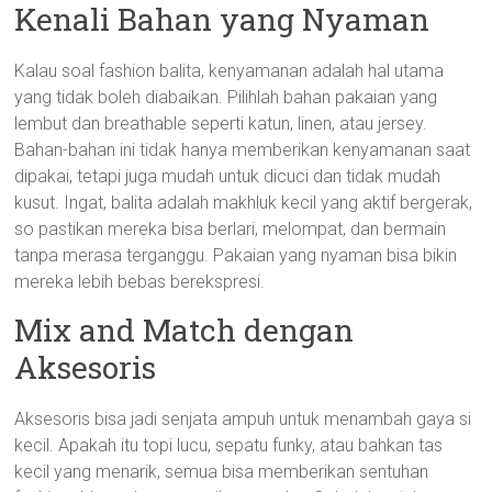
Kenali Bahan yang Nyaman
Kalau soal fashion balita, kenyamanan adalah hal utama
yang tidak boleh diabaikan. Pilihlah bahan pakaian yang
lembut dan breathable seperti katun, linen, atau jersey.
Bahan-bahan ini tidak hanya memberikan kenyamanan saat
dipakai, tetapi juga mudah untuk dicuci dan tidak mudah
kusut. Ingat, balita adalah makhluk kecil yang aktif bergerak,
so pastikan mereka bisa berlari, melompat, dan bermain
tanpa merasa terganggu. Pakaian yang nyaman bisa bikin
mereka lebih bebas berekspresi.
Mix and Match dengan
Aksesoris
Aksesoris bisa jadi senjata ampuh untuk menambah gaya si
kecil. Apakah itu topi lucu, sepatu funky, atau bahkan tas
kecil yang menarik, semua bisa memberikan sentuhan