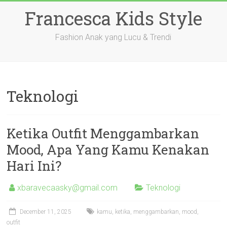
Skip
Francesca Kids Style
to
content
Fashion Anak yang Lucu & Trendi
Teknologi
Ketika Outfit Menggambarkan
Mood, Apa Yang Kamu Kenakan
Hari Ini?
xbaravecaasky@gmail.com
Teknologi
December 11, 2025
kamu
,
ketika
,
menggambarkan
,
mood
,
outfit