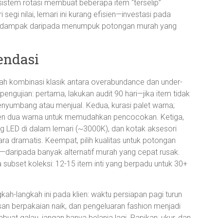
sistem rotasi membuat beberapa item “terselip”
 segi nilai, lemari ini kurang efisien—investasi pada
 berdampak daripada menumpuk potongan murah yang
endasi
dalah kombinasi klasik antara overabundance dan under-
ngujian: pertama, lakukan audit 90 hari—jika item tidak
enyumbang atau menjual. Kedua, kurasi palet warna;
en dua warna untuk memudahkan pencocokan. Ketiga,
ting LED di dalam lemari (~3000K), dan kotak aksesori
a dramatis. Keempat, pilih kualitas untuk potongan
ja—daripada banyak alternatif murah yang cepat rusak.
 subset koleksi: 12-15 item inti yang berpadu untuk 30+
ah-langkah ini pada klien: waktu persiapan pagi turun
asan berpakaian naik, dan pengeluaran fashion menjadi
mbuat galau, jangan hanya belanja lagi. Rapikan, ukur, dan