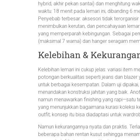
hybrid, akhir pekan santai) dan menghitung wa
waktu: 18 menit pada lemari ini, dibanding 6 
Penyebab terbesar: aksesori tidak terorganisir
menimbulkan kerutan, dan pencahayaan lemari
yang memperparah kebingungan. Sebagai pemba
(maksimal 7 warna) dan hanger seragam mem
Kelebihan & Kekuranga
Kelebihan lemari ini cukup jelas: variasi item
potongan berkualitas seperti jeans dan blazer
untuk berbagai kesempatan. Dalam uji dipakai, 
menandakan konstruksi jahitan yang baik. Ano
namun menawarkan finishing yang rapi—satu t
yang menunjukkan bagaimana kurasi koleksi ke
outfit; konsep itu bisa diadaptasi untuk wardr
Namun kekurangannya nyata dan praktis. Terla
beberapa bahan rentan kusut sehingga menamb