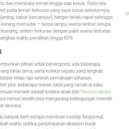
ktu dari membuka lemari hingga siap keluar. Rata-rata
menit pada lemari terkurasi yang saya susun sebelumnya.
o
 (anting, sabuk bercampur), hanger terlalu rapat sehingga
 kurang memadai — tanpa lampu, warna terlihat serupa,
nding, sistem terkurasi dengan palet warna terbatas
angkas waktu pemilihan hingga 65%.
n
 memberikan pilihan untuk berekspresi, ada beberapa
 yang tahan lama, serta koleksi sepatu yang lengkap
blazer tetap rapi setelah pemakaian seharian,
ther plus: beberapa merek lokal yang ramah di saku
emuan menarik adalah koleksi anak dari
francescakidss
cil namun terpilih bisa mengurangi kebingungan memilih
obe dewasa.
lu banyak item serupa membuat overlap fungsional;
ah waktu setrika; penyimpanan aksesori buruk