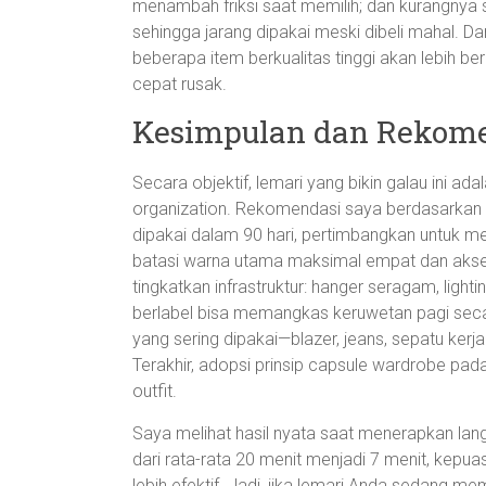
menambah friksi saat memilih; dan kurangnya 
sehingga jarang dipakai meski dibeli mahal. Dari
beberapa item berkualitas tinggi akan lebih
cepat rusak.
Kesimpulan dan Rekom
Secara objektif, lemari yang bikin galau ini a
organization. Rekomendasi saya berdasarkan pe
dipakai dalam 90 hari, pertimbangkan untuk m
batasi warna utama maksimal empat dan aks
tingkatkan infrastruktur: hanger seragam, ligh
berlabel bisa memangkas keruwetan pagi secar
yang sering dipakai—blazer, jeans, sepatu ker
Terakhir, adopsi prinsip capsule wardrobe pada
outfit.
Saya melihat hasil nyata saat menerapkan langk
dari rata-rata 20 menit menjadi 7 menit, kepu
lebih efektif. Jadi, jika lemari Anda sedang me