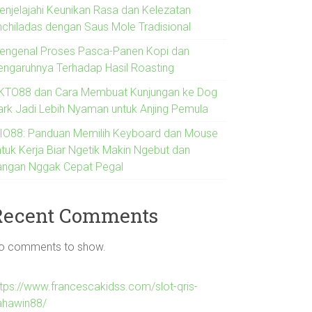
enjelajahi Keunikan Rasa dan Kelezatan
nchiladas dengan Saus Mole Tradisional
engenal Proses Pasca-Panen Kopi dan
engaruhnya Terhadap Hasil Roasting
KTO88 dan Cara Membuat Kunjungan ke Dog
ark Jadi Lebih Nyaman untuk Anjing Pemula
IO88: Panduan Memilih Keyboard dan Mouse
ntuk Kerja Biar Ngetik Makin Ngebut dan
angan Nggak Cepat Pegal
Recent Comments
o comments to show.
ttps://www.francescakidss.com/slot-qris-
ahawin88/