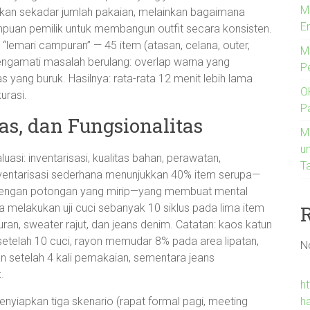
M
ukan sekadar jumlah pakaian, melainkan bagaimana
E
ampuan pemilik untuk membangun outfit secara konsisten.
“lemari campuran” — 45 item (atasan, celana, outer,
M
engamati masalah berulang: overlap warna yang
P
s yang buruk. Hasilnya: rata-rata 12 menit lebih lama
O
urasi.
P
tas, dan Fungsionalitas
M
u
uasi: inventarisasi, kualitas bahan, perawatan,
T
. Inventarisasi sederhana menunjukkan 40% item serupa—
tih dengan potongan yang mirip—yang membuat mental
ya melakukan uji cuci sebanyak 10 siklus pada lima item
uran, sweater rajut, dan jeans denim. Catatan: kaos katun
etelah 10 cuci, rayon memudar 8% pada area lipatan,
N
n setelah 4 kali pemakaian, sementara jeans
.
h
h
menyiapkan tiga skenario (rapat formal pagi, meeting