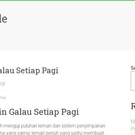
le
lau Setiap Pagi
S
ogi
tiap
n Galau Setiap Pagi
M
h menguji puluhan lemari dan sistem penyimpanan
P
na yang sama: lemari penuh yang justru membuat