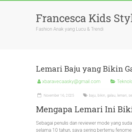
Skip
to
Francesca Kids Sty
content
Fashion Anak yang Lucu & Trendi
Lemari Baju yang Bikin Ga
xbaravecaasky@gmail.com
Teknol
November 16, 2025
baju
,
bikin
,
galau
,
lemari
,
se
Mengapa Lemari Ini Biki
Sebagai penulis dan reviewer mode yang suda
selama 10 tahun, saya sering bertemu fenome