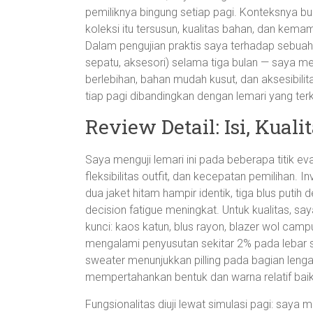
pemiliknya bingung setiap pagi. Konteksnya b
koleksi itu tersusun, kualitas bahan, dan kem
Dalam pengujian praktis saya terhadap sebuah 
sepatu, aksesori) selama tiga bulan — saya m
berlebihan, bahan mudah kusut, dan aksesibilita
tiap pagi dibandingkan dengan lemari yang terk
Review Detail: Isi, Kuali
Saya menguji lemari ini pada beberapa titik eval
fleksibilitas outfit, dan kecepatan pemilihan
dua jaket hitam hampir identik, tiga blus pu
decision fatigue meningkat. Untuk kualitas, sa
kunci: kaos katun, blus rayon, blazer wol camp
mengalami penyusutan sekitar 2% pada lebar s
sweater menunjukkan pilling pada bagian lenga
mempertahankan bentuk dan warna relatif baik
Fungsionalitas diuji lewat simulasi pagi: saya 