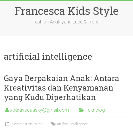
Skip
Francesca Kids Style
to
content
Fashion Anak yang Lucu & Trendi
artificial intelligence
Gaya Berpakaian Anak: Antara
Kreativitas dan Kenyamanan
yang Kudu Diperhatikan
xbaravecaasky@gmail.com
Teknologi
November 28, 2025
artificial intelligence