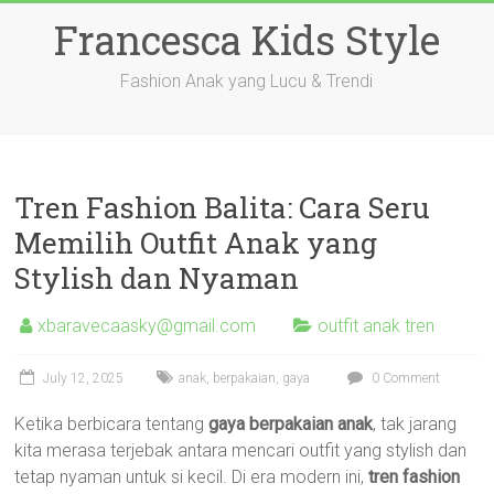
Skip
Francesca Kids Style
to
content
Fashion Anak yang Lucu & Trendi
Tren Fashion Balita: Cara Seru
Memilih Outfit Anak yang
Stylish dan Nyaman
xbaravecaasky@gmail.com
outfit anak tren
July 12, 2025
anak
,
berpakaian
,
gaya
0 Comment
Ketika berbicara tentang
gaya berpakaian anak
, tak jarang
kita merasa terjebak antara mencari outfit yang stylish dan
tetap nyaman untuk si kecil. Di era modern ini,
tren fashion