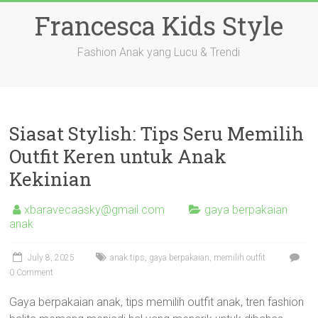
Skip
Francesca Kids Style
to
content
Fashion Anak yang Lucu & Trendi
Siasat Stylish: Tips Seru Memilih
Outfit Keren untuk Anak
Kekinian
xbaravecaasky@gmail.com
gaya berpakaian
anak
July 8, 2025
anak tips
,
gaya berpakaian
,
memilih outfit
0 Comment
Gaya berpakaian anak, tips memilih outfit anak, tren fashion