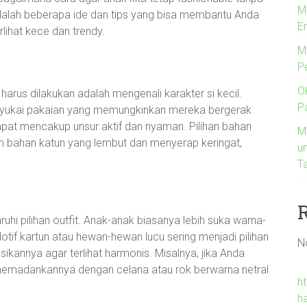
M
alah beberapa ide dan tips yang bisa membantu Anda
E
lihat kece dan trendy.
M
P
O
arus dilakukan adalah mengenali karakter si kecil.
P
h menyukai pakaian yang memungkinkan mereka bergerak
apat mencakup unsur aktif dan nyaman. Pilihan bahan
M
ih bahan katun yang lembut dan menyerap keringat,
u
T
hi pilihan outfit. Anak-anak biasanya lebih suka warna-
if kartun atau hewan-hewan lucu sering menjadi pilihan
N
ikannya agar terlihat harmonis. Misalnya, jika Anda
memadankannya dengan celana atau rok berwarna netral
h
h