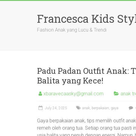
Skip
to
Francesca Kids Sty
content
Fashion Anak yang Lucu & Trendi
Padu Padan Outfit Anak: 
Balita yang Kece!
xbaravecaasky@gmail.com
anak tr
July 24, 2025
anak
,
berpakaian
,
gaya
Gaya berpakaian anak, tips memilih outfit anak,
remeh oleh orang tua. Setiap orang tua pasti i
usia balita yang penuh dengan energi. Namun,