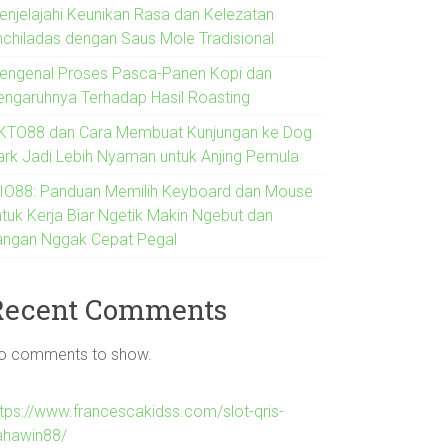
enjelajahi Keunikan Rasa dan Kelezatan
nchiladas dengan Saus Mole Tradisional
engenal Proses Pasca-Panen Kopi dan
engaruhnya Terhadap Hasil Roasting
KTO88 dan Cara Membuat Kunjungan ke Dog
ark Jadi Lebih Nyaman untuk Anjing Pemula
IO88: Panduan Memilih Keyboard dan Mouse
ntuk Kerja Biar Ngetik Makin Ngebut dan
angan Nggak Cepat Pegal
Recent Comments
o comments to show.
ttps://www.francescakidss.com/slot-qris-
ahawin88/