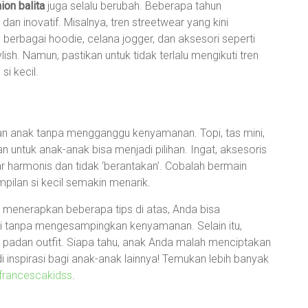
ion balita
juga selalu berubah. Beberapa tahun
an inovatif. Misalnya, tren streetwear yang kini
rbagai hoodie, celana jogger, dan aksesori seperti
ish. Namun, pastikan untuk tidak terlalu mengikuti tren
i kecil.
n anak tanpa mengganggu kenyamanan. Topi, tas mini,
 untuk anak-anak bisa menjadi pilihan. Ingat, aksesoris
r harmonis dan tidak ‘berantakan’. Cobalah bermain
ilan si kecil semakin menarik.
menerapkan beberapa tips di atas, Anda bisa
ri tanpa mengesampingkan kenyamanan. Selain itu,
 padan outfit. Siapa tahu, anak Anda malah menciptakan
i inspirasi bagi anak-anak lainnya! Temukan lebih banyak
francescakidss
.