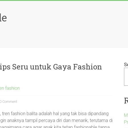
le
Tips Seru untuk Gaya Fashion
S
en fashion
0 Comment
 tren fashion balita adalah hal yang tak bisa dipandang
M
ngin anaknya tampil percaya diri dan menarik, terutama di
P
 bagaimana cara agar anak kita tetap fashionable tanpa