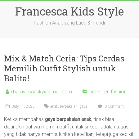
Skip
Francesca Kids Style
to
content
Fashion Anak yang Lucu & Trendi
Mix & Match Ceria: Tips Cerdas
Memilih Outfit Stylish untuk
Balita!
xbaravecaasky@gmail.com
anak tren fashion
July 11, 2025
anak
,
berpakaian
,
gaya
0 Comment
Ketika membahas
gaya berpakaian anak
, tidak bisa
dipungkiri bahwa memilih outfit untuk si kecil adalah tugas
yang tidak hanya membutuhkan ketelitian, tetapi juga sedikit