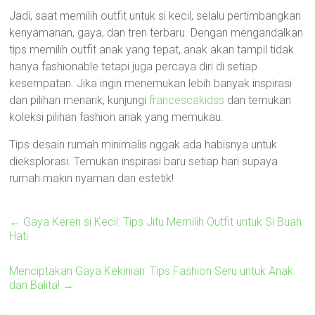
Jadi, saat memilih outfit untuk si kecil, selalu pertimbangkan
kenyamanan, gaya, dan tren terbaru. Dengan mengandalkan
tips memilih outfit anak yang tepat, anak akan tampil tidak
hanya fashionable tetapi juga percaya diri di setiap
kesempatan. Jika ingin menemukan lebih banyak inspirasi
dan pilihan menarik, kunjungi
francescakidss
dan temukan
koleksi pilihan fashion anak yang memukau.
Tips desain rumah minimalis nggak ada habisnya untuk
dieksplorasi. Temukan inspirasi baru setiap hari supaya
rumah makin nyaman dan estetik!
←
Gaya Keren si Kecil: Tips Jitu Memilih Outfit untuk Si Buah
Hati
Menciptakan Gaya Kekinian: Tips Fashion Seru untuk Anak
dan Balita!
→