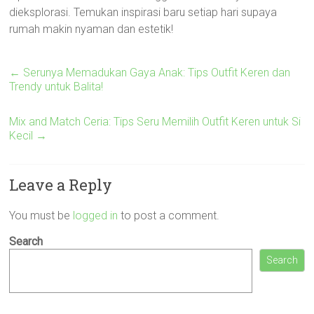
dieksplorasi. Temukan inspirasi baru setiap hari supaya
rumah makin nyaman dan estetik!
←
Serunya Memadukan Gaya Anak: Tips Outfit Keren dan
Trendy untuk Balita!
Mix and Match Ceria: Tips Seru Memilih Outfit Keren untuk Si
Kecil
→
Leave a Reply
You must be
logged in
to post a comment.
Search
Search