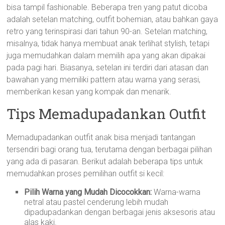
bisa tampil fashionable. Beberapa tren yang patut dicoba
adalah setelan matching, outfit bohemian, atau bahkan gaya
retro yang terinspirasi dari tahun 90-an. Setelan matching,
misalnya, tidak hanya membuat anak terlihat stylish, tetapi
juga memudahkan dalam memilih apa yang akan dipakai
pada pagi hari. Biasanya, setelan ini terdiri dari atasan dan
bawahan yang memiliki pattern atau warna yang serasi,
memberikan kesan yang kompak dan menarik.
Tips Memadupadankan Outfit
Memadupadankan outfit anak bisa menjadi tantangan
tersendiri bagi orang tua, terutama dengan berbagai pilihan
yang ada di pasaran. Berikut adalah beberapa tips untuk
memudahkan proses pemilihan outfit si kecil:
Pilih Warna yang Mudah Dicocokkan:
Warna-warna
netral atau pastel cenderung lebih mudah
dipadupadankan dengan berbagai jenis aksesoris atau
alas kaki.