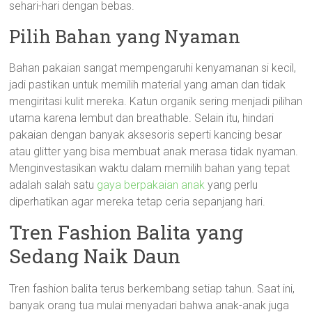
sehari-hari dengan bebas.
Pilih Bahan yang Nyaman
Bahan pakaian sangat mempengaruhi kenyamanan si kecil,
jadi pastikan untuk memilih material yang aman dan tidak
mengiritasi kulit mereka. Katun organik sering menjadi pilihan
utama karena lembut dan breathable. Selain itu, hindari
pakaian dengan banyak aksesoris seperti kancing besar
atau glitter yang bisa membuat anak merasa tidak nyaman.
Menginvestasikan waktu dalam memilih bahan yang tepat
adalah salah satu
gaya berpakaian anak
yang perlu
diperhatikan agar mereka tetap ceria sepanjang hari.
Tren Fashion Balita yang
Sedang Naik Daun
Tren fashion balita terus berkembang setiap tahun. Saat ini,
banyak orang tua mulai menyadari bahwa anak-anak juga