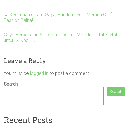
←
Keceriaan dalam Gaya: Panduan Seru Memilih Outfit
Fashion Balita!
Gaya Berpakaian Anak Ria: Tips Fun Memilih Outfit Stylish
untuk Si Kecil
→
Leave a Reply
You must be
logged in
to post a comment.
Search
Search
Recent Posts