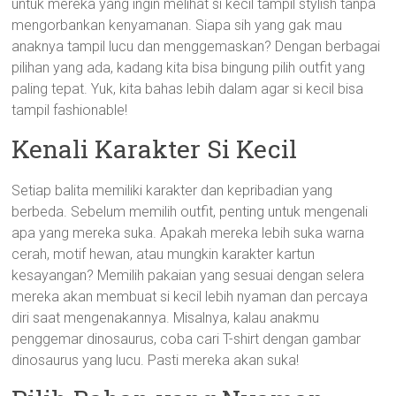
untuk mereka yang ingin melihat si kecil tampil stylish tanpa
mengorbankan kenyamanan. Siapa sih yang gak mau
anaknya tampil lucu dan menggemaskan? Dengan berbagai
pilihan yang ada, kadang kita bisa bingung pilih outfit yang
paling tepat. Yuk, kita bahas lebih dalam agar si kecil bisa
tampil fashionable!
Kenali Karakter Si Kecil
Setiap balita memiliki karakter dan kepribadian yang
berbeda. Sebelum memilih outfit, penting untuk mengenali
apa yang mereka suka. Apakah mereka lebih suka warna
cerah, motif hewan, atau mungkin karakter kartun
kesayangan? Memilih pakaian yang sesuai dengan selera
mereka akan membuat si kecil lebih nyaman dan percaya
diri saat mengenakannya. Misalnya, kalau anakmu
penggemar dinosaurus, coba cari T-shirt dengan gambar
dinosaurus yang lucu. Pasti mereka akan suka!