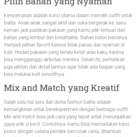
Pilih Bahan yang Nyaman
Kenyamanan adalah kunci utama dalam memilih outfit untuk
balita. Anak-anak sangat aktif dan suka bergerak ke sana
kemari, jadi pastikan pakaian yang kamu pilih terbuat dari
bahan yang lembut dan breathable. Bahan katun biasanya
menjadi pilihan favorit karena tidak panas dan nyaman di
kulit. Hindari pakaian yang terlalu ketat atau kaku, karena
bisa mengganggu aktivitas mereka. Selain itu, perhatikan
juga jahitan dan detail lainnya agar tidak ada bagian yang
bisa melukai kulit sensitifnya.
Mix and Match yang Kreatif
Salah satu hal seru dari dunia fashion balita adalah
kemungkinan untuk bereksperimen dengan berbagai outfit.
Mix and match bisa jadi cara yang tepat untuk menunjukkan
gaya unik si kecil. Contohnya, kamu bisa memadukan kaos
polos dengan celana pendek bercorak ceria, ditambah