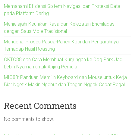
Memahami Efisiensi Sistem Navigasi dan Proteksi Data
pada Platform Daring
Menjelajahi Keunikan Rasa dan Kelezatan Enchiladas
dengan Saus Mole Tradisional
Mengenal Proses Pasca-Panen Kopi dan Pengaruhnya
Terhadap Hasil Roasting
OKTO88 dan Cara Membuat Kunjungan ke Dog Park Jadi
Lebih Nyaman untuk Anjing Pemula
MIO88: Panduan Memilih Keyboard dan Mouse untuk Kerja
Biar Ngetik Makin Ngebut dan Tangan Nggak Cepat Pegal
Recent Comments
No comments to show.