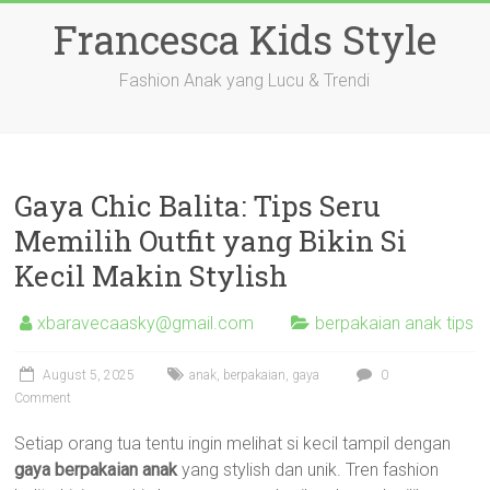
Skip
Francesca Kids Style
to
content
Fashion Anak yang Lucu & Trendi
Gaya Chic Balita: Tips Seru
Memilih Outfit yang Bikin Si
Kecil Makin Stylish
xbaravecaasky@gmail.com
berpakaian anak tips
August 5, 2025
anak
,
berpakaian
,
gaya
0
Comment
Setiap orang tua tentu ingin melihat si kecil tampil dengan
gaya berpakaian anak
yang stylish dan unik. Tren fashion