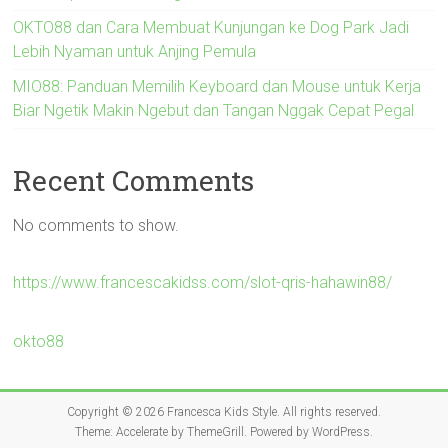
OKTO88 dan Cara Membuat Kunjungan ke Dog Park Jadi
Lebih Nyaman untuk Anjing Pemula
MIO88: Panduan Memilih Keyboard dan Mouse untuk Kerja
Biar Ngetik Makin Ngebut dan Tangan Nggak Cepat Pegal
Recent Comments
No comments to show.
https://www.francescakidss.com/slot-qris-hahawin88/
okto88
Copyright © 2026
Francesca Kids Style
. All rights reserved.
Theme:
Accelerate
by ThemeGrill. Powered by
WordPress
.