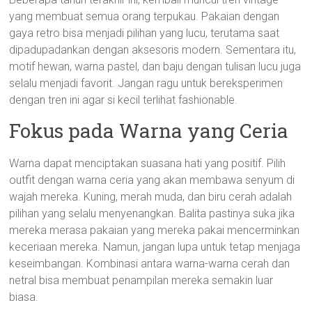
yang membuat semua orang terpukau. Pakaian dengan
gaya retro bisa menjadi pilihan yang lucu, terutama saat
dipadupadankan dengan aksesoris modern. Sementara itu,
motif hewan, warna pastel, dan baju dengan tulisan lucu juga
selalu menjadi favorit. Jangan ragu untuk bereksperimen
dengan tren ini agar si kecil terlihat fashionable.
Fokus pada Warna yang Ceria
Warna dapat menciptakan suasana hati yang positif. Pilih
outfit dengan warna ceria yang akan membawa senyum di
wajah mereka. Kuning, merah muda, dan biru cerah adalah
pilihan yang selalu menyenangkan. Balita pastinya suka jika
mereka merasa pakaian yang mereka pakai mencerminkan
keceriaan mereka. Namun, jangan lupa untuk tetap menjaga
keseimbangan. Kombinasi antara warna-warna cerah dan
netral bisa membuat penampilan mereka semakin luar
biasa.