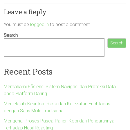
Leave a Reply
You must be
logged in
to post a comment.
Search
Search
Recent Posts
Memahami Efisiensi Sistem Navigasi dan Proteksi Data
pada Platform Daring
Menjelajahi Keunikan Rasa dan Kelezatan Enchiladas
dengan Saus Mole Tradisional
Mengenal Proses Pasca-Panen Kopi dan Pengaruhnya
Terhadap Hasil Roasting