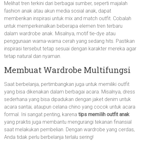
Melihat tren terkini dari berbagai sumber, seperti majalah
fashion anak atau akun media sosial anak, dapat
memberikan inspirasi untuk mix and match outfit. Cobalah
untuk memperkenalkan beberapa elemen tren terbaru
dalam wardrobe anak. Misalnya, motif tie-dye atau
penggunaan warna-warna cerah yang sedang hits. Pastikan
inspirasi tersebut tetap sesuai dengan karakter mereka agar
tetap natural dan nyaman.
Membuat Wardrobe Multifungsi
Saat berbelanja, pertimbangkan juga untuk memiliki outfit
yang bisa dikenakan dalam berbagai acara. Misalnya, dress
sederhana yang bisa dipadukan dengan jaket denim untuk
acara santai, ataupun celana chino yang cocok untuk acara
formal. Ini sangat penting, karena
tips memilih outfit anak
yang praktis juga membantu mengurangi tekanan finansial
saat melakukan pembelian. Dengan wardrobe yang cerdas,
Anda tidak perlu berbelanja terlalu sering!