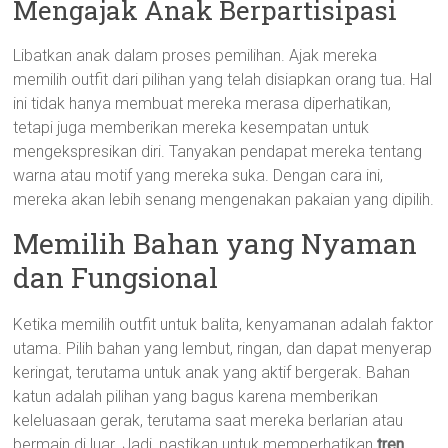
Mengajak Anak Berpartisipasi
Libatkan anak dalam proses pemilihan. Ajak mereka
memilih outfit dari pilihan yang telah disiapkan orang tua. Hal
ini tidak hanya membuat mereka merasa diperhatikan,
tetapi juga memberikan mereka kesempatan untuk
mengekspresikan diri. Tanyakan pendapat mereka tentang
warna atau motif yang mereka suka. Dengan cara ini,
mereka akan lebih senang mengenakan pakaian yang dipilih.
Memilih Bahan yang Nyaman
dan Fungsional
Ketika memilih outfit untuk balita, kenyamanan adalah faktor
utama. Pilih bahan yang lembut, ringan, dan dapat menyerap
keringat, terutama untuk anak yang aktif bergerak. Bahan
katun adalah pilihan yang bagus karena memberikan
keleluasaan gerak, terutama saat mereka berlarian atau
bermain di luar. Jadi, pastikan untuk memperhatikan
tren